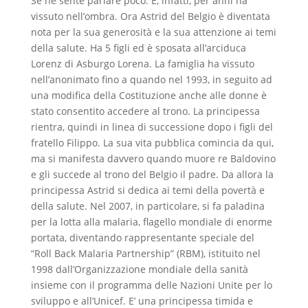
Se ne sente parlare poco. E, infatti, per anni ha
vissuto nell’ombra. Ora Astrid del Belgio è diventata
nota per la sua generosità e la sua attenzione ai temi
della salute. Ha 5 figli ed è sposata all’arciduca
Lorenz di Asburgo Lorena. La famiglia ha vissuto
nell’anonimato fino a quando nel 1993, in seguito ad
una modifica della Costituzione anche alle donne è
stato consentito accedere al trono. La principessa
rientra, quindi in linea di successione dopo i figli del
fratello Filippo. La sua vita pubblica comincia da qui,
ma si manifesta davvero quando muore re Baldovino
e gli succede al trono del Belgio il padre. Da allora la
principessa Astrid si dedica ai temi della povertà e
della salute. Nel 2007, in particolare, si fa paladina
per la lotta alla malaria, flagello mondiale di enorme
portata, diventando rappresentante speciale del
“Roll Back Malaria Partnership” (RBM), istituito nel
1998 dall’Organizzazione mondiale della sanità
insieme con il programma delle Nazioni Unite per lo
sviluppo e all’Unicef. E’ una principessa timida e