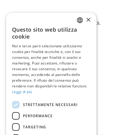
×
FLORA 2000 VIVAI SOC. AGR.S.S.
Questo sito web utilizza
Via Zenzalino Sud, 42/B
ITALIAN
cookie
40054 Budrio (BO)
ENGLISH
C.F. P.Iva 03190061204
Noi e terze parti selezionate utilizziamo
cookie per finalità tecniche e, con il tuo
Tel. 051 800406
consenso, anche per finalità si analisi e
Fax. 051808039
marketing. Puoi accettare, rifiutare o
revocare il tuo consenso, in qualsiasi
momento, accedendo al pannello delle
Orari di apertura
preferenze. Il rifiuto del consenso può
rendere non disponibili le relative funzioni.
Martedì-Sabato 9-13 | 14-18
Leggi di più
Domenica e Lunedì chiusi.
STRETTAMENTE NECESSARI
Da sabato 14 marzo
PERFORMANCE
Martedì-Sabato 9-13 | 15-19
Domenica 10-13 | 15-19
TARGETING